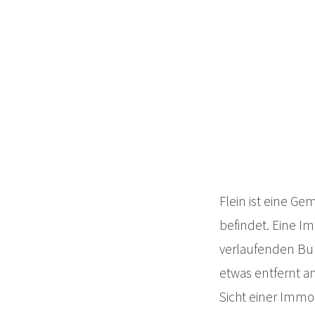
Flein ist eine Ge
befindet. Eine I
verlaufenden Bun
etwas entfernt a
Sicht einer Immob