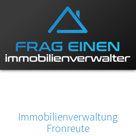
Immobilienverwaltung
Fronreute