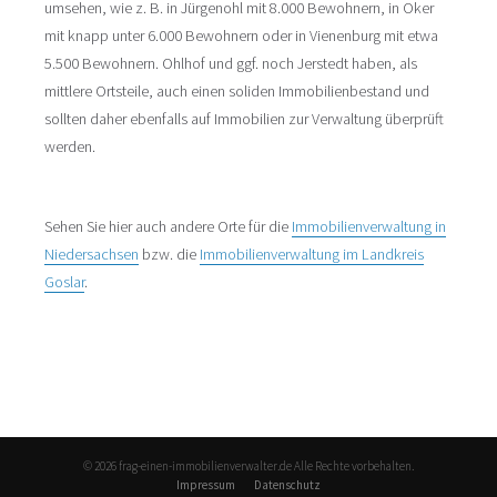
umsehen, wie z. B. in Jürgenohl mit 8.000 Bewohnern, in Oker
mit knapp unter 6.000 Bewohnern oder in Vienenburg mit etwa
5.500 Bewohnern. Ohlhof und ggf. noch Jerstedt haben, als
mittlere Ortsteile, auch einen soliden Immobilienbestand und
sollten daher ebenfalls auf Immobilien zur Verwaltung überprüft
werden.
Sehen Sie hier auch andere Orte für die
Immobilienverwaltung in
Niedersachsen
bzw. die
Immobilienverwaltung im Landkreis
Goslar
.
© 2026 frag-einen-immobilienverwalter.de Alle Rechte vorbehalten.
Impressum
Datenschutz