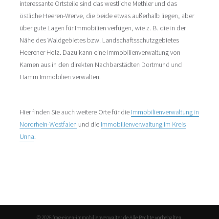
interessante Ortsteile sind das westliche Methler und das
östliche Heeren-Werve, die beide etwas außerhalb liegen, aber
über gute Lagen für Immobilien verfügen, wie z. B. die in der
Nähe des Waldgebietes bzw. Landschaftsschutzgebietes
Heerener Holz. Dazu kann eine Immobilienverwaltung von
Kamen aus in den direkten Nachbarstädten Dortmund und
Hamm Immobilien verwalten.
Hier finden Sie auch weitere Orte für die
Immobilienverwaltung in
Nordrhein-Westfalen
und die
Immobilienverwaltung im Kreis
Unna
.
© 2026 frag-einen-immobilienverwalter.de Alle Rechte vorbehalten.