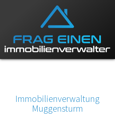
Immobilienverwaltung
Muggensturm