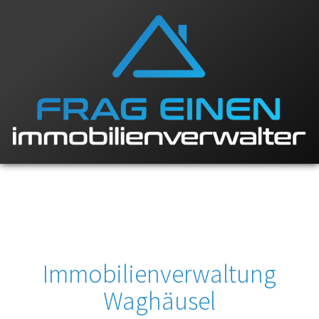
Immobilienverwaltung
Waghäusel