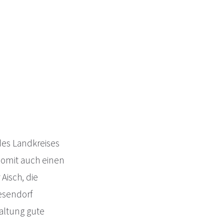
des Landkreises
somit auch einen
Aisch, die
iesendorf
altung gute