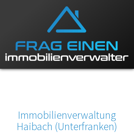
Immobilienverwaltung
Haibach (Unterfranken)